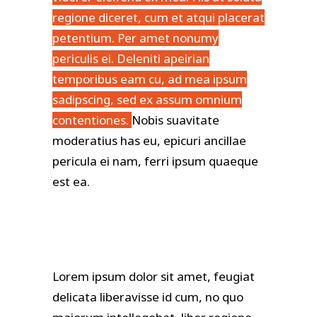
regione diceret, cum et atqui placerat
petentium. Per amet nonumy
periculis ei. Deleniti apeirian
temporibus eam cu, ad mea ipsum
sadipscing, sed ex assum omnium
contentiones.
Nobis suavitate
moderatius has eu, epicuri ancillae
pericula ei nam, ferri ipsum quaeque
est ea.
Lorem ipsum dolor sit amet, feugiat
delicata liberavisse id cum, no quo