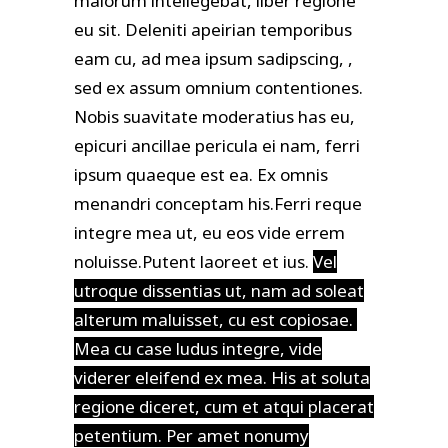
maiorum intellegebat, liber regione
eu sit. Deleniti apeirian temporibus
eam cu, ad mea ipsum sadipscing, ,
sed ex assum omnium contentiones.
Nobis suavitate moderatius has eu,
epicuri ancillae pericula ei nam, ferri
ipsum quaeque est ea. Ex omnis
menandri conceptam his.Ferri reque
integre mea ut, eu eos vide errem
noluisse.Putent laoreet et ius.
Vel
utroque dissentias ut, nam ad soleat
alterum maluisset, cu est copiosae.
Mea cu case ludus integre, vide
viderer eleifend ex mea. His at soluta
regione diceret, cum et atqui placerat
petentium. Per amet nonumy