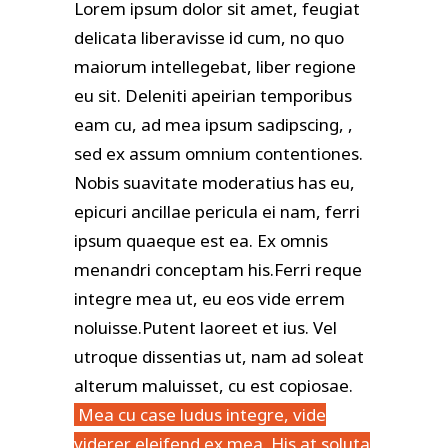
Lorem ipsum dolor sit amet, feugiat
delicata liberavisse id cum, no quo
maiorum intellegebat, liber regione
eu sit. Deleniti apeirian temporibus
eam cu, ad mea ipsum sadipscing, ,
sed ex assum omnium contentiones.
Nobis suavitate moderatius has eu,
epicuri ancillae pericula ei nam, ferri
ipsum quaeque est ea. Ex omnis
menandri conceptam his.Ferri reque
integre mea ut, eu eos vide errem
noluisse.Putent laoreet et ius. Vel
utroque dissentias ut, nam ad soleat
alterum maluisset, cu est copiosae.
Mea cu case ludus integre, vide
viderer eleifend ex mea. His at soluta