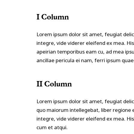
Masonry – Side Text
Image Slider
5 C
Gallery Lower Columns
I Column
Scrolling Portfolio List
Portfolio Slider
Lorem ipsum dolor sit amet, feugiat delic
integre, vide viderer eleifend ex mea. Hi
apeirian temporibus eam cu, ad mea ipsu
ancillae pericula ei nam, ferri ipsum qu
II Column
Lorem ipsum dolor sit amet, feugiat delic
quo maiorum intellegebat, liber regione e
integre, vide viderer eleifend ex mea. His
cum et atqui.