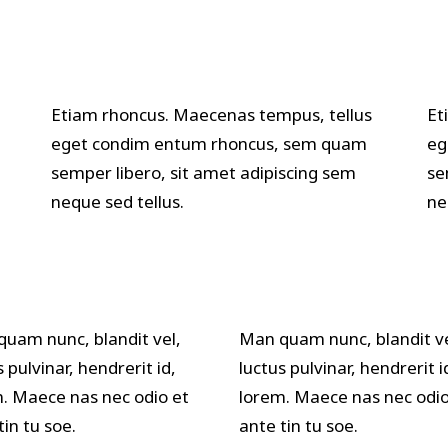
Etiam rhoncus. Maecenas tempus, tellus
Et
eget condim entum rhoncus, sem quam
eg
semper libero, sit amet adipiscing sem
se
neque sed tellus.
ne
uam nunc, blandit vel,
Man quam nunc, blandit ve
s pulvinar, hendrerit id,
luctus pulvinar, hendrerit i
. Maece nas nec odio et
lorem. Maece nas nec odio
tin tu soe.
ante tin tu soe.