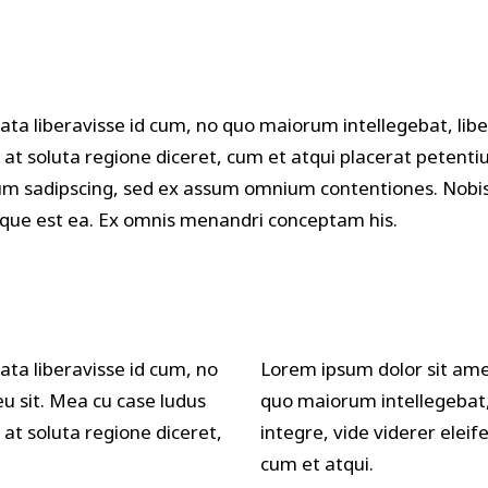
olumns Wide
Masonry
ata liberavisse id cum, no quo maiorum intellegebat, libe
s at soluta regione diceret, cum et atqui placerat petenti
m sadipscing, sed ex assum omnium contentiones. Nobis 
aeque est ea. Ex omnis menandri conceptam his.
ata liberavisse id cum, no
Lorem ipsum dolor sit amet
u sit. Mea cu case ludus
quo maiorum intellegebat, 
 at soluta regione diceret,
integre, vide viderer eleif
cum et atqui.