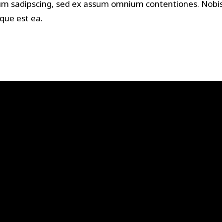
m sadipscing, sed ex assum omnium contentiones. Nobis 
eque est ea.
Cont