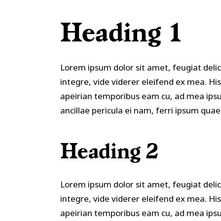
Masonry – Side Text
Image Slider
5 C
Gallery Lower Columns
Heading 1
Scrolling Portfolio List
Portfolio Slider
Lorem ipsum dolor sit amet, feugiat delic
integre, vide viderer eleifend ex mea. Hi
apeirian temporibus eam cu, ad mea ipsu
ancillae pericula ei nam, ferri ipsum qua
Heading 2
Lorem ipsum dolor sit amet, feugiat delic
integre, vide viderer eleifend ex mea. Hi
apeirian temporibus eam cu, ad mea ipsu